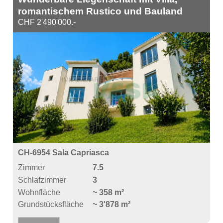
romantischem Rustico und Bauland
CHF 2'490'000.-
CH-6954 Sala Capriasca
Zimmer
7.5
Schlafzimmer
3
Wohnfläche
~ 358 m²
Grundstücksfläche
~ 3'878 m²