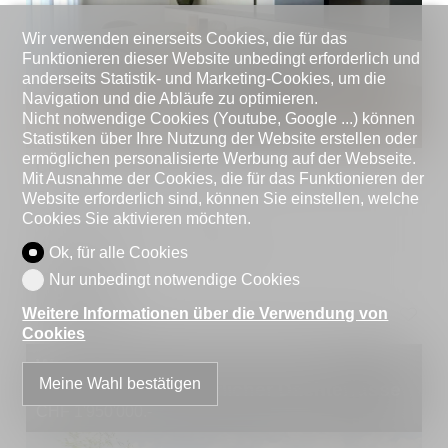
Wir verwenden einerseits Cookies, die für das
Funktionieren dieser Website unbedingt erforderlich und
anderseits Statistik- und Marketing-Cookies, um die
Navigation und die Abläufe zu optimieren.
Nicht notwendige Cookies (Youtube, Google ...) können
Statistiken über Ihre Nutzung der Website erstellen oder
ermöglichen personalisierte Werbung auf der Webseite.
CH-6900 Lugano
Mit Ausnahme der Cookies, die für das Funktionieren der
Zimmer
4.5
Website erforderlich sind, können Sie einstellen, welche
Cookies Sie aktivieren möchten.
Schlafzimmer
3
Wohnfläche
~ 150 m²
Ok, für alle Cookies
Nur unbedingt notwendige Cookies
Details
Weitere Informationen über die Verwendung von
Cookies
Wunderbare 4,5-Zimmer-Duplex-
Meine Wahl bestätigen
Penthouses mit herrlicher Dachterrasse
CHF 1'950'000.-