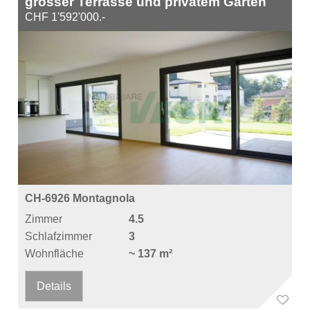
grosser Terrasse und privatem Garten
CHF 1'592'000.-
CH-6926 Montagnola
Zimmer
4.5
Schlafzimmer
3
Wohnfläche
~ 137 m²
Details