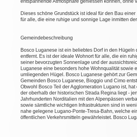
entspannende Atmosphäre geniessen können, ohne vom
Dieses schöne Grundstück ist ideal für den Bau eine
für alle, die eine ruhige und sonnige Lage inmitten de
Gemeindebeschreibung
Bosco Luganese ist ein beliebtes Dorf in den Hügel
entfernt. Es ist der ideale Wohnort für alle, die ein
seiner bevorzugten Sonnenlage und der aussichtsrei
Luganese eine besonders hohe Wohnqualität sowie ei
umliegenden Hügel. Bosco Luganese gehört zur Gem
Gemeinden Bosco Luganese, Bioggio und Cimo entstan
Obwohl Bosco Teil der Agglomeration Lugano ist, hat
der oberhalb der historischen Strada Regina liegt - 
Jahrhunderten Norditalien mit den Alpenpässen ver
sowie sämtliche wichtigen Infrastrukturen sind in weni
nahe gelegene Lugano-Ponte-Tresa-Bahn, welche ei
öffentlichen Verkehrsmitteln gewährleistet. Bosco Lug