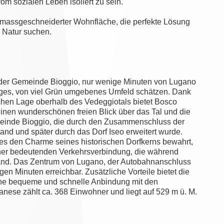
 sozialen Leben isoliert zu sein.
r massgeschneiderter Wohnfläche, die perfekte Lösung
r Natur suchen.
n der Gemeinde Bioggio, nur wenige Minuten von Lugano
 ruhiges, von viel Grün umgebenes Umfeld schätzen. Dank
chen Lage oberhalb des Vedeggiotals bietet Bosco
nen wunderschönen freien Blick über das Tal und die
einde Bioggio, die durch den Zusammenschluss der
d und später durch das Dorf Iseo erweitert wurde.
 es den Charme seines historischen Dorfkerns bewahrt,
jener bedeutenden Verkehrsverbindung, die während
band. Das Zentrum von Lugano, der Autobahnanschluss
gen Minuten erreichbar. Zusätzliche Vorteile bietet die
ne bequeme und schnelle Anbindung mit den
anese zählt ca. 368 Einwohner und liegt auf 529 m ü. M.