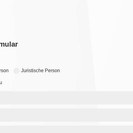
mular
rson
Juristische Person
u