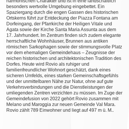
harmonischen Charakter und ist in eine landschaftlich
besonders wertvolle Umgebung eingebettet. Ein
Spaziergang durch die engen Gassen des historischen
Ortskerns führt zur Entdeckung der Piazza Fontana am
Dorfeingang, der Pfarrkirche der Heiligen Vitale und
Agata sowie der Kirche Santa Maria Assunta aus dem
17. Jahrhundert. Im Zentrum finden sich zudem elegante
herrschaftliche Wohnhäuser, Brunnen aus antiken
römischen Sarkophagen sowie der stimmungsvolle Platz
vor dem ehemaligen Gemeindehaus – Zeugnisse der
reichen historischen und architektonischen Tradition des
Dorfes. Heute wird Rovio als ruhiger und
familienfreundlicher Wohnort geschätzt, dank eines
sicheren Umfelds, eines starken Gemeinschaftsgefühls
und der unmittelbaren Nähe zur Natur, ohne auf gute
Verkehrsverbindungen und die Dienstleistungen der
umliegenden Zentren verzichten zu müssen. Im Zuge der
Gemeindefusion von 2022 gehört Rovio zusammen mit
Melano und Maroggia zur neuen Gemeinde Val Mara.
Rovio zählt 789 Einwohner und liegt auf 497 m ü. M..