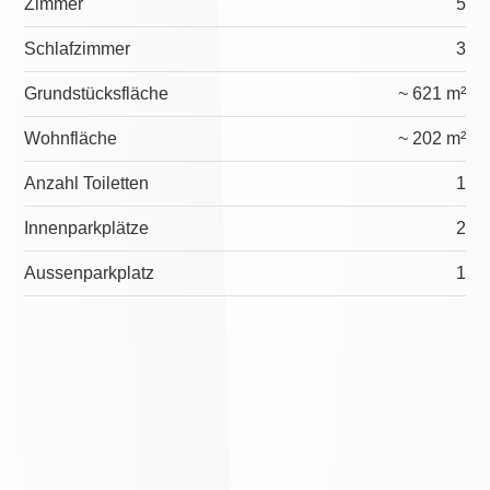
Zimmer
5
Schlafzimmer
3
Grundstücksfläche
~ 621 m²
Wohnfläche
~ 202 m²
Anzahl Toiletten
1
Innenparkplätze
2
Aussenparkplatz
1