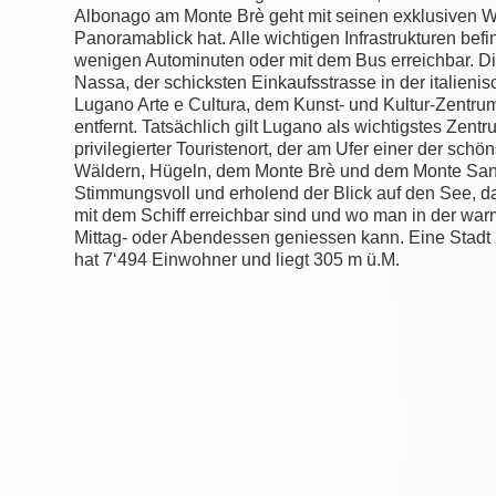
Albonago am Monte Brè geht mit seinen exklusiven 
Panoramablick hat. Alle wichtigen Infrastrukturen bef
wenigen Autominuten oder mit dem Bus erreichbar. Die
Nassa, der schicksten Einkaufsstrasse in der italie
Lugano Arte e Cultura, dem Kunst- und Kultur-Zentrum
entfernt. Tatsächlich gilt Lugano als wichtigstes Zen
privilegierter Touristenort, der am Ufer einer der sch
Wäldern, Hügeln, dem Monte Brè und dem Monte San S
Stimmungsvoll und erholend der Blick auf den See, d
mit dem Schiff erreichbar sind und wo man in der warm
Mittag- oder Abendessen geniessen kann. Eine Stadt 
hat 7‘494 Einwohner und liegt 305 m ü.M.