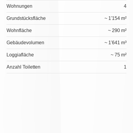
Wohnungen
4
Grundstücksfläche
~ 1'154 m²
Wohnfläche
~ 290 m²
Gebäudevolumen
~ 1'641 m³
Loggiafläche
~ 75 m²
Anzahl Toiletten
1