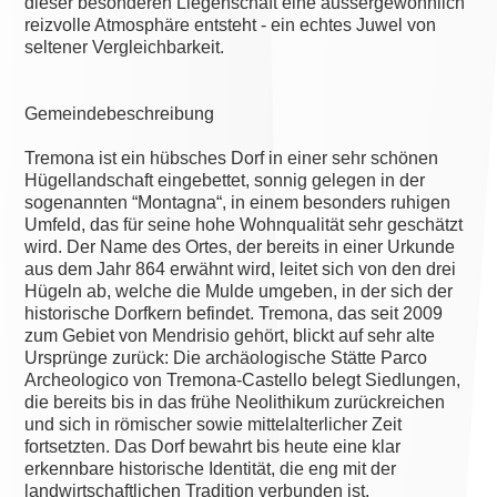
dieser besonderen Liegenschaft eine aussergewöhnlich
reizvolle Atmosphäre entsteht - ein echtes Juwel von
seltener Vergleichbarkeit.
Gemeindebeschreibung
Tremona ist ein hübsches Dorf in einer sehr schönen
Hügellandschaft eingebettet, sonnig gelegen in der
sogenannten “Montagna“, in einem besonders ruhigen
Umfeld, das für seine hohe Wohnqualität sehr geschätzt
wird. Der Name des Ortes, der bereits in einer Urkunde
aus dem Jahr 864 erwähnt wird, leitet sich von den drei
Hügeln ab, welche die Mulde umgeben, in der sich der
historische Dorfkern befindet. Tremona, das seit 2009
zum Gebiet von Mendrisio gehört, blickt auf sehr alte
Ursprünge zurück: Die archäologische Stätte Parco
Archeologico von Tremona-Castello belegt Siedlungen,
die bereits bis in das frühe Neolithikum zurückreichen
und sich in römischer sowie mittelalterlicher Zeit
fortsetzten. Das Dorf bewahrt bis heute eine klar
erkennbare historische Identität, die eng mit der
landwirtschaftlichen Tradition verbunden ist,