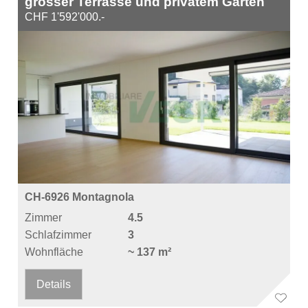
grosser Terrasse und privatem Garten
CHF 1'592'000.-
CH-6926 Montagnola
Zimmer
4.5
Schlafzimmer
3
Wohnfläche
~ 137 m²
Details