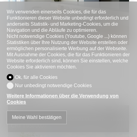
Wir verwenden einerseits Cookies, die für das
Funktionieren dieser Website unbedingt erforderlich und
anderseits Statistik- und Marketing-Cookies, um die
Navigation und die Abläufe zu optimieren.
Nicht notwendige Cookies (Youtube, Google ...) können
Statistiken über Ihre Nutzung der Website erstellen oder
ermöglichen personalisierte Werbung auf der Webseite.
CH-6900 Lugano
Mit Ausnahme der Cookies, die für das Funktionieren der
Zimmer
4.5
Website erforderlich sind, können Sie einstellen, welche
Cookies Sie aktivieren möchten.
Schlafzimmer
3
Wohnfläche
~ 150 m²
Ok, für alle Cookies
Nur unbedingt notwendige Cookies
Details
Weitere Informationen über die Verwendung von
Cookies
Wunderbare 4,5-Zimmer-Duplex-
Meine Wahl bestätigen
Penthouses mit herrlicher Dachterrasse
CHF 1'950'000.-