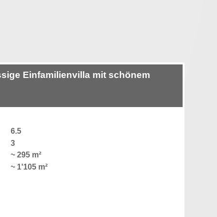
ige Einfamilienvilla mit schönem
6.5
3
~ 295 m²
~ 1'105 m²