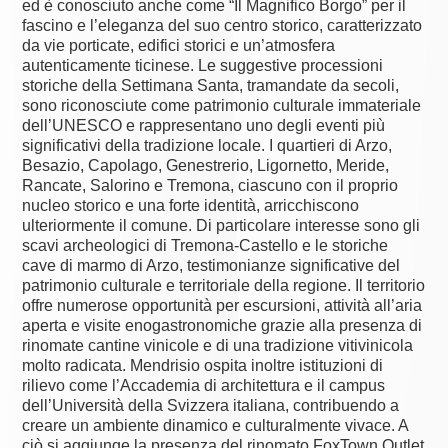
ed è conosciuto anche come “Il Magnifico Borgo” per il
fascino e l’eleganza del suo centro storico, caratterizzato
da vie porticate, edifici storici e un’atmosfera
autenticamente ticinese. Le suggestive processioni
storiche della Settimana Santa, tramandate da secoli,
sono riconosciute come patrimonio culturale immateriale
dell’UNESCO e rappresentano uno degli eventi più
significativi della tradizione locale. I quartieri di Arzo,
Besazio, Capolago, Genestrerio, Ligornetto, Meride,
Rancate, Salorino e Tremona, ciascuno con il proprio
nucleo storico e una forte identità, arricchiscono
ulteriormente il comune. Di particolare interesse sono gli
scavi archeologici di Tremona-Castello e le storiche
cave di marmo di Arzo, testimonianze significative del
patrimonio culturale e territoriale della regione. Il territorio
offre numerose opportunità per escursioni, attività all’aria
aperta e visite enogastronomiche grazie alla presenza di
rinomate cantine vinicole e di una tradizione vitivinicola
molto radicata. Mendrisio ospita inoltre istituzioni di
rilievo come l’Accademia di architettura e il campus
dell’Università della Svizzera italiana, contribuendo a
creare un ambiente dinamico e culturalmente vivace. A
ciò si aggiunge la presenza del rinomato FoxTown Outlet