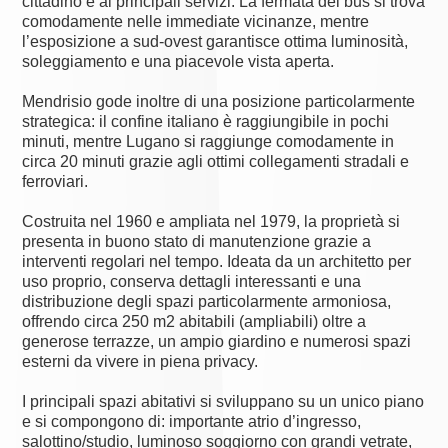
cittadino e ai principali servizi. La fermata del bus si trova
comodamente nelle immediate vicinanze, mentre
l’esposizione a sud-ovest garantisce ottima luminosità,
soleggiamento e una piacevole vista aperta.
Mendrisio gode inoltre di una posizione particolarmente
strategica: il confine italiano è raggiungibile in pochi
minuti, mentre Lugano si raggiunge comodamente in
circa 20 minuti grazie agli ottimi collegamenti stradali e
ferroviari.
Costruita nel 1960 e ampliata nel 1979, la proprietà si
presenta in buono stato di manutenzione grazie a
interventi regolari nel tempo. Ideata da un architetto per
uso proprio, conserva dettagli interessanti e una
distribuzione degli spazi particolarmente armoniosa,
offrendo circa 250 m2 abitabili (ampliabili) oltre a
generose terrazze, un ampio giardino e numerosi spazi
esterni da vivere in piena privacy.
I principali spazi abitativi si sviluppano su un unico piano
e si compongono di: importante atrio d’ingresso,
salottino/studio, luminoso soggiorno con grandi vetrate,