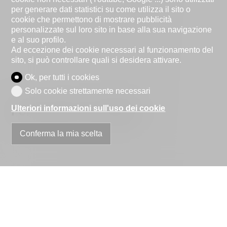
per generare dati statistici su come utilizza il sito o
cookie che permettono di mostrare pubblicità
personalizzate sul loro sito in base alla sua navigazione
e al suo profilo.
Ad eccezione dei cookie necessari al funzionamento del
sito, si può controllare quali si desidera attivare.
Ok, per tutti i cookies
Solo cookie strettamente necessari
Ulteriori informazioni sull'uso dei cookie
Formulario di contatto
Conferma la mia scelta
Persona fisica
Persona giuridica
Signor
Signora
Nome