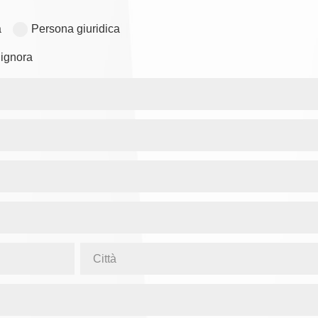
a
Persona giuridica
ignora
Città