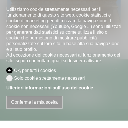
Utilizziamo cookie strettamente necessari per il
funzionamento di questo sito web, cookie statistici e
cookie di marketing per ottimizzare la navigazione. I
cookie non necessari (Youtube, Google ...) sono utilizzati
per generare dati statistici su come utilizza il sito o
CH-6900 Lugano
cookie che permettono di mostrare pubblicità
personalizzate sul loro sito in base alla sua navigazione
Dettagli
e al suo profilo.
Ad eccezione dei cookie necessari al funzionamento del
sito, si può controllare quali si desidera attivare.
Immobiliare VESA
Telefono
+41 91 967 28 27
Ok, per tutti i cookies
Strada di Pregassona 38d
info@vesa.ch
Solo cookie strettamente necessari
CH-6963 Lugano
Lu - Ve | 09.00 - 18.00
Ulteriori informazioni sull'uso dei cookie
Conferma la mia scelta
Le informazioni contenute su questo sito si basano su dati che