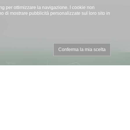
ing per ottimizzare la navigazione. I cookie non
no di mostrare pubblicità personalizzate sul loro sito in
Conferma la mia scelta
News
Links
Contatto
ssiamo garantirne la precisione o la completezza.
preavviso.
ESA.
corrette per determinare tali informazioni.