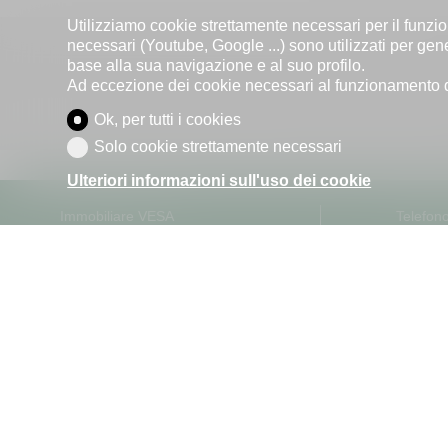
Utilizziamo cookie strettamente necessari per il funzio
necessari (Youtube, Google ...) sono utilizzati per gene
base alla sua navigazione e al suo profilo.
Ad eccezione dei cookie necessari al funzionamento del 
Ok, per tutti i cookies
Solo cookie strettamente necessari
Ulteriori informazioni sull'uso dei cookie
Immobiliare VESA
Telefon
Strada di Pregassona 38d
info@ve
CH-6963 Lugano
Lu - Ve 
Le informazioni contenute su questo sito si basa
Le offert
Tut
È consigliabile ricorrere a un professioni