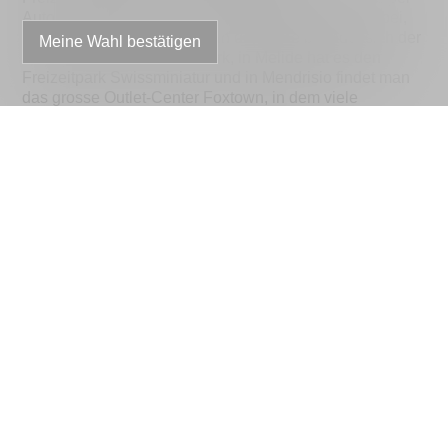
Auto, Boot oder zu Fuss, hier ist für jeden etwas dabei,
egal ob jung oder alt. Ganz in der Nähe befindet sich der
Meine Wahl bestätigen
wunderschöne Scherrer-Park, in Melide hat es den
Freizeitpark Swissminiatur und in Mendrisio findet man
das grosse Outlet-Center Foxtown, in dem viele
Italienische und internationale Marken vertreten sind.
Morcote hat 707 Einwohner und liegt 277 m ü.M.