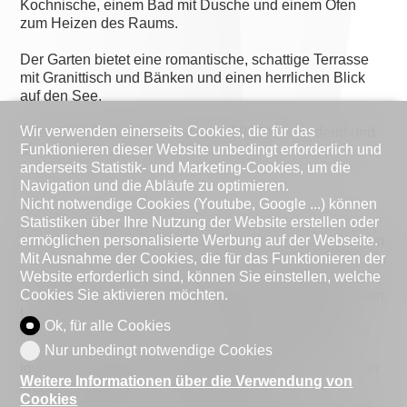
Kochnische, einem Bad mit Dusche und einem Ofen
zum Heizen des Raums.
Der Garten bietet eine romantische, schattige Terrasse
mit Granittisch und Bänken und einen herrlichen Blick
auf den See.
Wir verwenden einerseits Cookies, die für das
Öffentliche Parkplätze sind etwa 500 Meter entfernt und
Funktionieren dieser Website unbedingt erforderlich und
die Bushaltestelle ist 100 Meter entfernt.
anderseits Statistik- und Marketing-Cookies, um die
Navigation und die Abläufe zu optimieren.
Nicht notwendige Cookies (Youtube, Google ...) können
Gemeindebeschreibung
Statistiken über Ihre Nutzung der Website erstellen oder
ermöglichen personalisierte Werbung auf der Webseite.
Morcote ist ein sehr schönes historisches Fischerdorf am
Mit Ausnahme der Cookies, die für das Funktionieren der
malerischen Luganer See und ist mit seiner Architektur in
Website erforderlich sind, können Sie einstellen, welche
vielen Reiseführern als überaus sehenswert erwähnt.
Cookies Sie aktivieren möchten.
Besondere Merkmale von Morcote sind die wunderbaren
Laubengänge, die sich an den Hang schmiegenden
Ok, für alle Cookies
Häuser und die aus dem 13. Jahrhundert stammenden
Nur unbedingt notwendige Cookies
Kirche Santa Maria del Sasso, die man über eine
idyllische Treppe mit 400 Stufen erreicht. Morcote ist der
Weitere Informationen über die Verwendung von
ideale Ausgangspunkt für verschiedene
Cookies
Freizeitaktivitäten und Sightseeing-Touren. Egal ob per