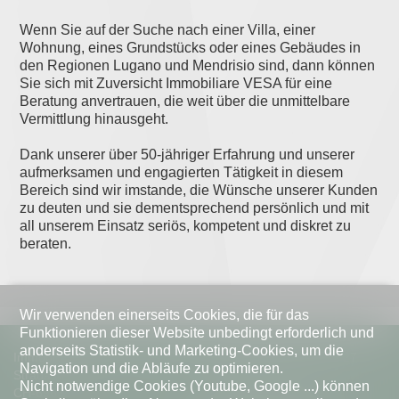
Wenn Sie auf der Suche nach einer Villa, einer
Wohnung, eines Grundstücks oder eines Gebäudes in
den Regionen Lugano und Mendrisio sind, dann können
Sie sich mit Zuversicht Immobiliare VESA für eine
Beratung anvertrauen, die weit über die unmittelbare
Vermittlung hinausgeht.
Dank unserer über 50-jähriger Erfahrung und unserer
aufmerksamen und engagierten Tätigkeit in diesem
Bereich sind wir imstande, die Wünsche unserer Kunden
zu deuten und sie dementsprechend persönlich und mit
all unserem Einsatz seriös, kompetent und diskret zu
beraten.
Wir verwenden einerseits Cookies, die für das
Funktionieren dieser Website unbedingt erforderlich und
anderseits Statistik- und Marketing-Cookies, um die
Immobiliare VESA
Telefon
+41 91 967 28 27
Navigation und die Abläufe zu optimieren.
Strada di Pregassona 38d
info@vesa.ch
Nicht notwendige Cookies (Youtube, Google ...) können
CH-6963 Lugano
Mo - Fr | 09.00 - 18.00