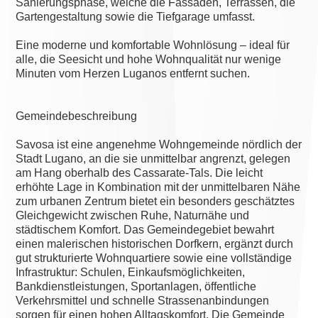
Sanierungsphase, welche die Fassaden, Terrassen, die
Gartengestaltung sowie die Tiefgarage umfasst.
Eine moderne und komfortable Wohnlösung – ideal für
alle, die Seesicht und hohe Wohnqualität nur wenige
Minuten vom Herzen Luganos entfernt suchen.
Gemeindebeschreibung
Savosa ist eine angenehme Wohngemeinde nördlich der
Stadt Lugano, an die sie unmittelbar angrenzt, gelegen
am Hang oberhalb des Cassarate-Tals. Die leicht
erhöhte Lage in Kombination mit der unmittelbaren Nähe
zum urbanen Zentrum bietet ein besonders geschätztes
Gleichgewicht zwischen Ruhe, Naturnähe und
städtischem Komfort. Das Gemeindegebiet bewahrt
einen malerischen historischen Dorfkern, ergänzt durch
gut strukturierte Wohnquartiere sowie eine vollständige
Infrastruktur: Schulen, Einkaufsmöglichkeiten,
Bankdienstleistungen, Sportanlagen, öffentliche
Verkehrsmittel und schnelle Strassenanbindungen
sorgen für einen hohen Alltagskomfort. Die Gemeinde