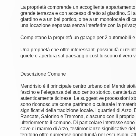
La proprietà comprende un accogliente appartamento 
grande terrazza e con accesso diretto al giardino. Si
giardino e a un bel portico, oltre a un monolocale di 
una locazione separata senza interferire con la privacy 
Completano la proprietà un garage per 2 automobili e 
Una proprietà che offre interessanti possibilità di re
quiete e apertura sul paesaggio costituiscono il vero 
Descrizione Comune
Mendrisio è il principale centro urbano del Mendrisiot
fascino e l’eleganza del suo centro storico, caratterizza
autenticamente ticinese. Le suggestive processioni st
sono riconosciute come patrimonio culturale immater
significativi della tradizione locale. I quartieri di Arz
Rancate, Salorino e Tremona, ciascuno con il proprio n
ulteriormente il comune. Di particolare interesse sono 
cave di marmo di Arzo, testimonianze significative del p
territorio offre numerose opportunità per escursioni, at