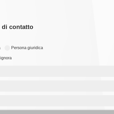
 di contatto
a
Persona giuridica
ignora