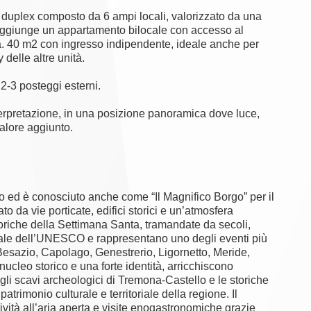
duplex composto da 6 ampi locali, valorizzato da una
 aggiunge un appartamento bilocale con accesso al
ca. 40 m2 con ingresso indipendente, ideale anche per
delle altre unità.
2-3 posteggi esterni.
interpretazione, in una posizione panoramica dove luce,
valore aggiunto.
to ed è conosciuto anche come “Il Magnifico Borgo” per il
to da vie porticate, edifici storici e un’atmosfera
oriche della Settimana Santa, tramandate da secoli,
iale dell’UNESCO e rappresentano uno degli eventi più
o, Besazio, Capolago, Genestrerio, Ligornetto, Meride,
ucleo storico e una forte identità, arricchiscono
gli scavi archeologici di Tremona-Castello e le storiche
atrimonio culturale e territoriale della regione. Il
tività all’aria aperta e visite enogastronomiche grazie