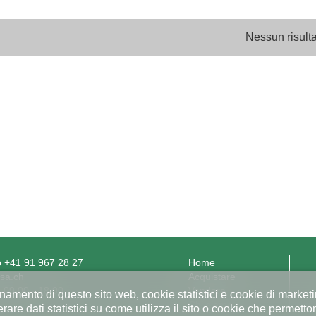
Nessun risult
o
+41 91 967 28 27
Home
sa.ch
Acquistare
| 09.00 - 18.00
Vendere
namento di questo sito web, cookie statistici e cookie di market
Chi siamo
rare dati statistici su come utilizza il sito o cookie che permetto