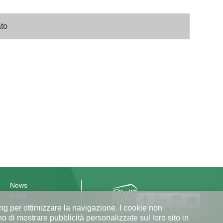
ato
News
Links
Contatto
ing per ottimizzare la navigazione. I cookie non
no di mostrare pubblicità personalizzate sul loro sito in