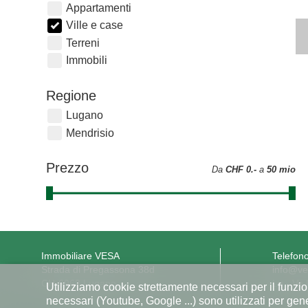
Appartamenti
Ville e case
Terreni
Immobili
Regione
Lugano
Mendrisio
Prezzo
Da
CHF 0.-
a
50 mio
Immobiliare VESA
Telefon
Strada di Pregassona 38d
info@ve
CH-6963 Lugano
Lu - Ve 
Utilizziamo cookie strettamente necessari per il funzio
necessari (Youtube, Google ...) sono utilizzati per gene