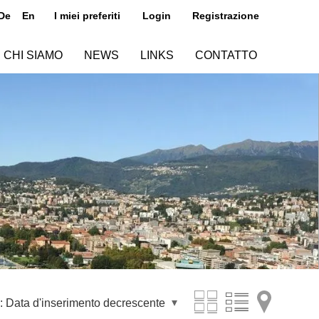
De
En
I miei preferiti
Login
Registrazione
CHI SIAMO
NEWS
LINKS
CONTATTO
:
Data d'inserimento decrescente