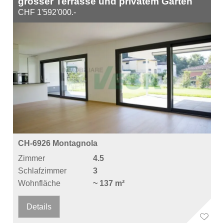
grosser Terrasse und privatem Garten
CHF 1'592'000.-
CH-6926 Montagnola
Zimmer
4.5
Schlafzimmer
3
Wohnfläche
~ 137 m²
Details