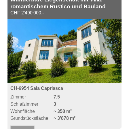
romantischem Rustico und Bauland
CHF 2'490'000.-
CH-6954 Sala Capriasca
Zimmer
7.5
Schlafzimmer
3
Wohnfläche
~ 358 m²
Grundstücksfläche
~ 3'878 m²