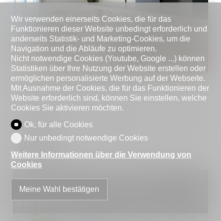
Wir verwenden einerseits Cookies, die für das
Funktionieren dieser Website unbedingt erforderlich und
anderseits Statistik- und Marketing-Cookies, um die
Navigation und die Abläufe zu optimieren.
Nicht notwendige Cookies (Youtube, Google ...) können
Statistiken über Ihre Nutzung der Website erstellen oder
ermöglichen personalisierte Werbung auf der Webseite.
CH-6900 Lugano
Mit Ausnahme der Cookies, die für das Funktionieren der
Zimmer
4.5
Website erforderlich sind, können Sie einstellen, welche
Cookies Sie aktivieren möchten.
Schlafzimmer
3
Wohnfläche
~ 150 m²
Ok, für alle Cookies
Nur unbedingt notwendige Cookies
Details
Weitere Informationen über die Verwendung von
Cookies
Wunderbare 4,5-Zimmer-Duplex-
Meine Wahl bestätigen
Penthouses mit herrlicher Dachterrasse
CHF 1'950'000.-