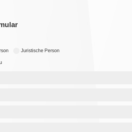
mular
rson
Juristische Person
u