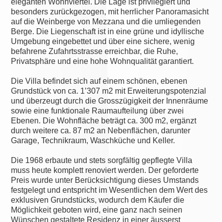
eleganten Wohnviertel. Die Lage ist privilegiert und
besonders zurückgezogen, mit herrlicher Panoramasicht
auf die Weinberge von Mezzana und die umliegenden
Berge. Die Liegenschaft ist in eine grüne und idyllische
Umgebung eingebettet und über eine sichere, wenig
befahrene Zufahrtsstrasse erreichbar, die Ruhe,
Privatsphäre und eine hohe Wohnqualität garantiert.
Die Villa befindet sich auf einem schönen, ebenen
Grundstück von ca. 1’307 m2 mit Erweiterungspotenzial
und überzeugt durch die Grosszügigkeit der Innenräume
sowie eine funktionale Raumaufteilung über zwei
Ebenen. Die Wohnfläche beträgt ca. 300 m2, ergänzt
durch weitere ca. 87 m2 an Nebenflächen, darunter
Garage, Technikraum, Waschküche und Keller.
Die 1968 erbaute und stets sorgfältig gepflegte Villa
muss heute komplett renoviert werden. Der geforderte
Preis wurde unter Berücksichtigung dieses Umstands
festgelegt und entspricht im Wesentlichen dem Wert des
exklusiven Grundstücks, wodurch dem Käufer die
Möglichkeit geboten wird, eine ganz nach seinen
Wünschen gestaltete Residenz in einer äusserst