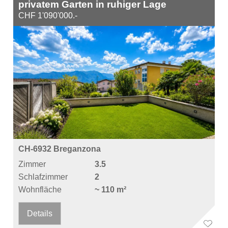
privatem Garten in ruhiger Lage
CHF 1'090'000.-
CH-6932 Breganzona
Zimmer
3.5
Schlafzimmer
2
Wohnfläche
~ 110 m²
Details