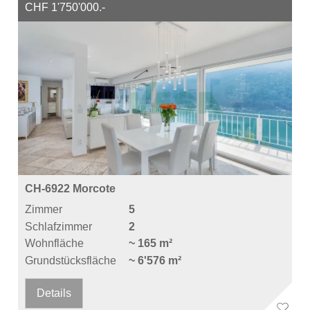
CHF 1'750'000.-
CH-6922 Morcote
Zimmer
5
Schlafzimmer
2
Wohnfläche
~ 165 m²
Grundstücksfläche
~ 6'576 m²
Details