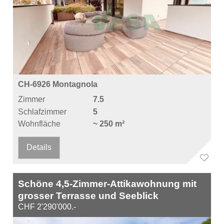
CH-6926 Montagnola
Zimmer
7.5
Schlafzimmer
5
Wohnfläche
~ 250 m²
Details
Schöne 4,5-Zimmer-Attikawohnung mit
grosser Terrasse und Seeblick
CHF 2'290'000.-