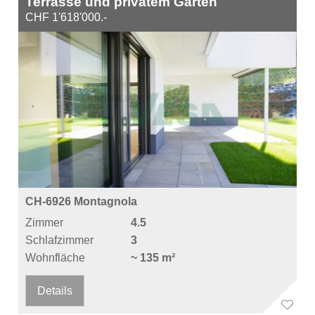
Terrasse und privatem Garten
CHF 1'618'000.-
CH-6926 Montagnola
Zimmer
4.5
Schlafzimmer
3
Wohnfläche
~ 135 m²
Details