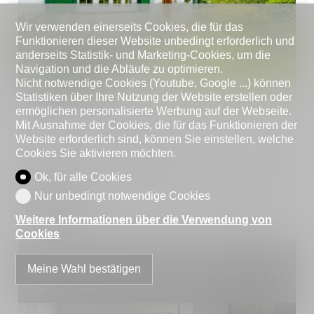
Wir verwenden einerseits Cookies, die für das
Funktionieren dieser Website unbedingt erforderlich und
anderseits Statistik- und Marketing-Cookies, um die
Navigation und die Abläufe zu optimieren.
Nicht notwendige Cookies (Youtube, Google ...) können
Statistiken über Ihre Nutzung der Website erstellen oder
CH-6863 Besazio
ermöglichen personalisierte Werbung auf der Webseite.
Zimmer
5.5
Mit Ausnahme der Cookies, die für das Funktionieren der
Schlafzimmer
3
Website erforderlich sind, können Sie einstellen, welche
Cookies Sie aktivieren möchten.
Wohnfläche
188 m²
Grundstücksfläche
1'050 m²
Ok, für alle Cookies
Nur unbedingt notwendige Cookies
Details
Weitere Informationen über die Verwendung von
Cookies
Wunderbare 4,5-Zimmer-Duplex-
Meine Wahl bestätigen
Penthouses mit herrlicher Dachterrasse
CHF 1'950'000.-