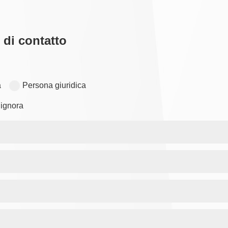
 di contatto
a
Persona giuridica
ignora