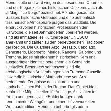
Mendrisiotto und wird wegen des besonderen Charmes
und der Eleganz seines historischen Ortskerns auch als
„Il Magnifico Borgo“ bezeichnet. Arkadengesäumte
Gassen, historische Gebäude und eine authentisch
tessinerische Atmosphäre prägen das Stadtbild. Die
eindrucksvollen historischen Prozessionen der
Karwoche, die seit Jahrhunderten überliefert werden,
sind als immaterielles Kulturerbe der UNESCO
anerkannt und zählen zu den bedeutendsten Traditionen
der Region. Die Quartiere Arzo, Besazio, Capolago,
Genestrerio, Ligornetto, Meride, Rancate, Salorino und
Tremona, jedes mit eigenem historischem Kern und
ausgeprägter Identität, bereichern die Gemeinde
zusätzlich. Besonders sehenswert sind die
archäologischen Ausgrabungen von Tremona-Castello
sowie die historischen Marmorbrüche von Arzo,
bedeutende Zeugnisse des kulturellen und
landschaftlichen Erbes der Region. Das Gebiet bietet
zahlreiche Möglichkeiten für Ausflüge, Aktivitäten im
Freien und genussvolle Entdeckungen dank
renommierter Weingüter und einer tief verwurzelten
Weinbautradition. Mendrisio beherbergt zudem